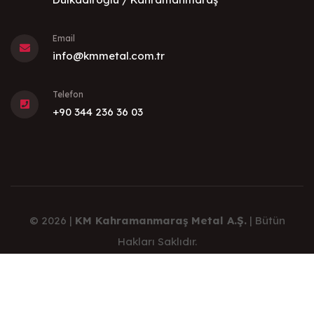
Email
info@kmmetal.com.tr
Telefon
+90 344 236 36 03
© 2026 |
KM Kahramanmaraş Metal A.Ş.
| Bütün
Hakları Saklıdır.
Bu sitenin içeriğinin kopyalanması ve yeniden
dağıtılması açık olarak yasaktır.