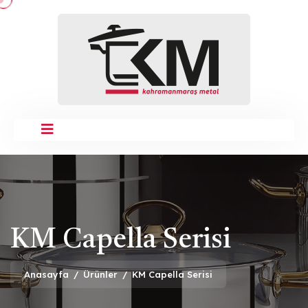
KM Capella Serisi
Anasayfa
/
Ürünler
/
KM Capella Serisi