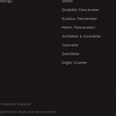
talogu
Setler
Düdüklü Tencereler
Kuskus Tencereler
Mantı Tencereleri
Sütlükler & Sosluklar
Cezveler
Demlikler
Diğer Ürünler
 Hakları Saklıdır.
ıtılması açık olarak yasaktır.