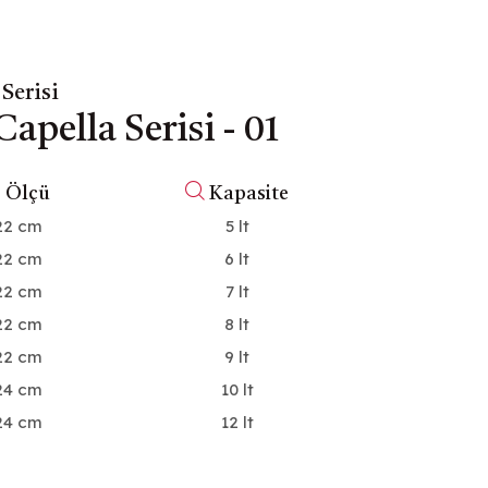
Serisi
Capella Serisi - 01
Ø
Ölçü
Kapasite
22 cm
5 lt
22 cm
6 lt
22 cm
7 lt
22 cm
8 lt
22 cm
9 lt
24 cm
10 lt
24 cm
12 lt