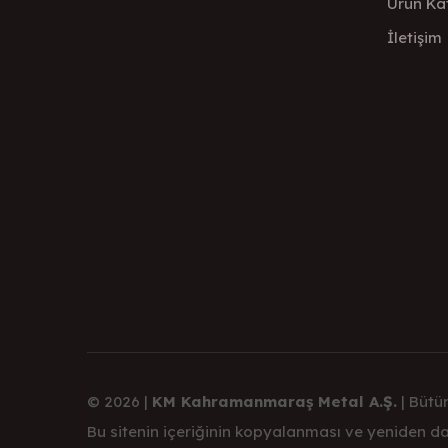
Ürün Ka
İletişim
© 2026 |
KM Kahramanmaraş Metal A.Ş.
| Bütün
Bu sitenin içeriğinin kopyalanması ve yeniden dağ