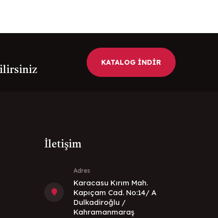
KATALOG İNDİR
ilirsiniz
İletişim
Adres
Karacasu Kırım Mah.
Kapıçam Cad. No:14/ A
Dulkadiroğlu /
Kahramanmaraş