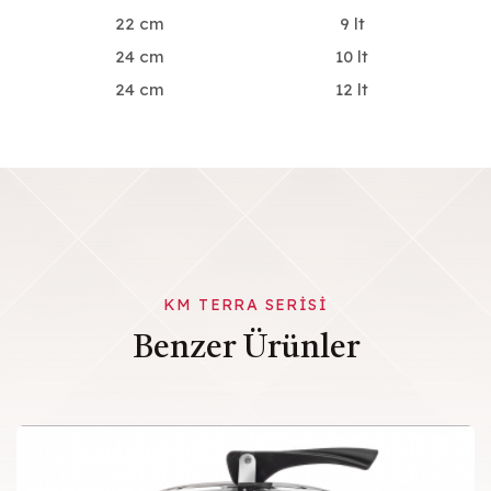
22 cm
9 lt
24 cm
10 lt
24 cm
12 lt
KM TERRA SERISI
Benzer Ürünler