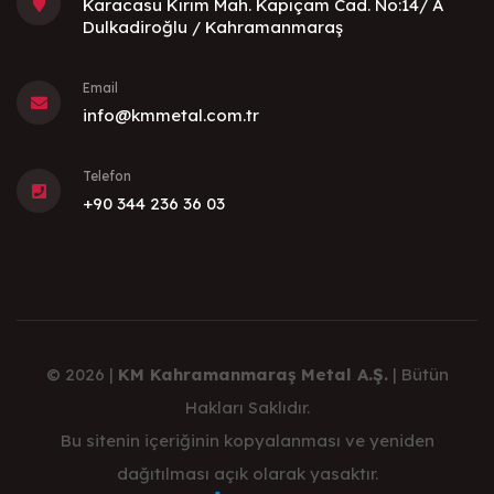
Karacasu Kırım Mah. Kapıçam Cad. No:14/ A
Dulkadiroğlu / Kahramanmaraş
Email
info@kmmetal.com.tr
Telefon
+90 344 236 36 03
© 2026 |
KM Kahramanmaraş Metal A.Ş.
| Bütün
Hakları Saklıdır.
Bu sitenin içeriğinin kopyalanması ve yeniden
dağıtılması açık olarak yasaktır.