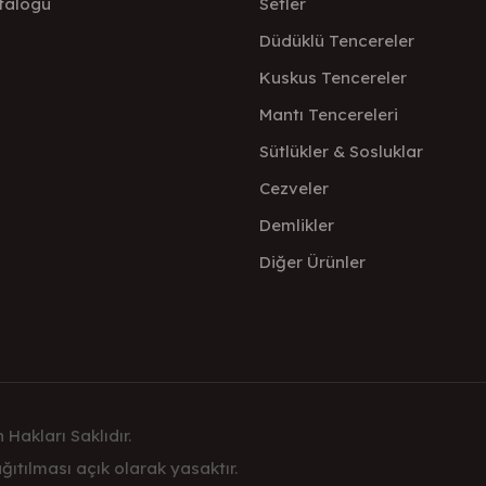
talogu
Setler
Düdüklü Tencereler
Kuskus Tencereler
Mantı Tencereleri
Sütlükler & Sosluklar
Cezveler
Demlikler
Diğer Ürünler
 Hakları Saklıdır.
ıtılması açık olarak yasaktır.