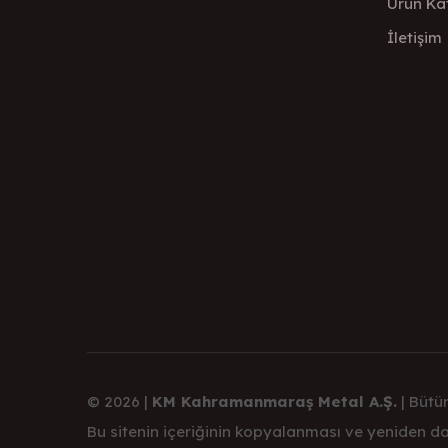
Ürün Ka
İletişim
© 2026 |
KM Kahramanmaraş Metal A.Ş.
| Bütün
Bu sitenin içeriğinin kopyalanması ve yeniden dağ