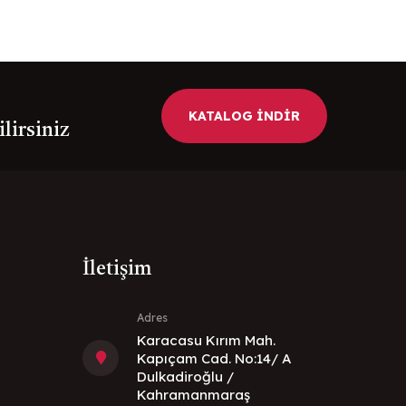
KATALOG İNDİR
ilirsiniz
İletişim
Adres
Karacasu Kırım Mah.
Kapıçam Cad. No:14/ A
Dulkadiroğlu /
Kahramanmaraş