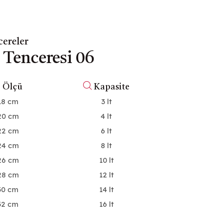
ereler
 Tenceresi 06
Ø
Ölçü
Kapasite
18 cm
3 lt
20 cm
4 lt
22 cm
6 lt
24 cm
8 lt
26 cm
10 lt
28 cm
12 lt
30 cm
14 lt
32 cm
16 lt