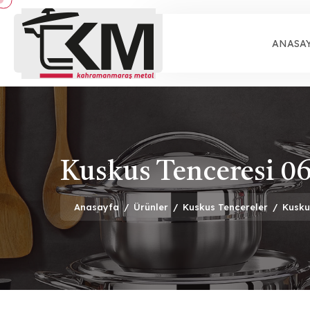
ANASA
Kuskus Tenceresi 0
Anasayfa
/
Ürünler
/
Kuskus Tencereler
/
Kusku