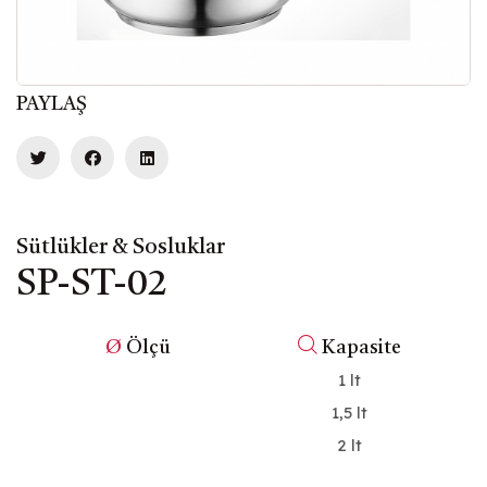
PAYLAŞ
Sütlükler & Sosluklar
SP-ST-02
Ø
Ölçü
Kapasite
1 lt
1,5 lt
2 lt