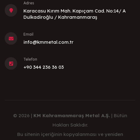
Adres
Karacasu Kırım Mah. Kapıçam Cad. No:14/ A
Dulkadiroğlu / Kahramanmaraş
Email
info@kmmetal.com.tr
Telefon
+90 344 236 36 03
© 2026 |
KM Kahramanmaraş Metal A.Ş.
| Bütün
Hakları Saklıdır.
Bu sitenin içeriğinin kopyalanması ve yeniden