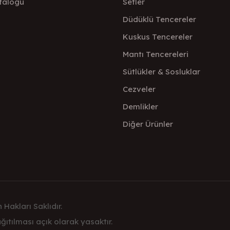
talogu
Setler
Düdüklü Tencereler
Kuskus Tencereler
Mantı Tencereleri
Sütlükler & Sosluklar
Cezveler
Demlikler
Diğer Ürünler
 Hakları Saklıdır.
ıtılması açık olarak yasaktır.