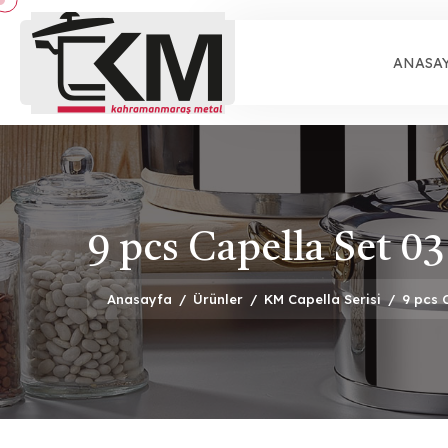
ANASA
9 pcs Capella Set 03
Anasayfa
/
Ürünler
/
KM Capella Serisi
/
9 pcs 