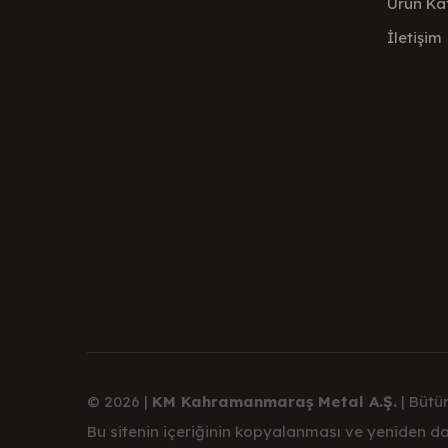
Ürün Ka
İletişim
© 2026 |
KM Kahramanmaraş Metal A.Ş.
| Bütün
Bu sitenin içeriğinin kopyalanması ve yeniden dağ