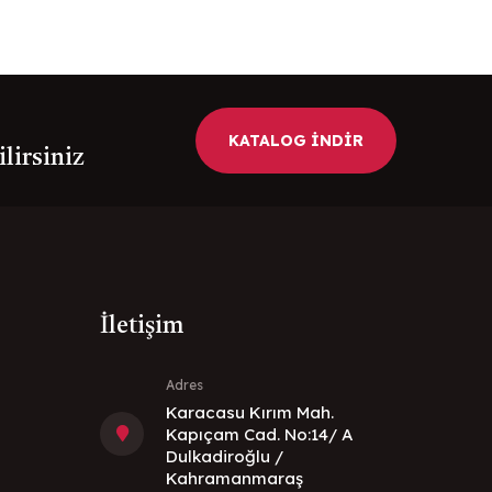
KATALOG İNDİR
ilirsiniz
İletişim
Adres
Karacasu Kırım Mah.
Kapıçam Cad. No:14/ A
Dulkadiroğlu /
Kahramanmaraş